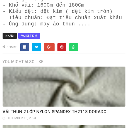
- Khổ vải: 160Cm đến 180Cm
- Kiểu dệt: dệt kim ( dệt kim tròn)
- Tiêu chuẩn: Đạt tiêu chuẩn xuất khẩu
- Ứng dụng: may áo thun ,...
NHÃN:
VẢI DỆT KIM
SHARE:
YOU MIGHT ALSO LIKE
VẢI THUN 2 LỚP NYLON SPANDEX TH2118 DORADO
DECEMBER 18, 2023