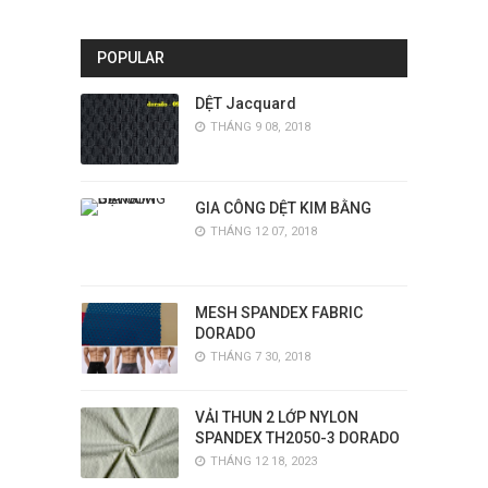
POPULAR
DỆT Jacquard
THÁNG 9 08, 2018
GIA CÔNG DỆT KIM BẰNG
THÁNG 12 07, 2018
MESH SPANDEX FABRIC
DORADO
THÁNG 7 30, 2018
VẢI THUN 2 LỚP NYLON
SPANDEX TH2050-3 DORADO
THÁNG 12 18, 2023