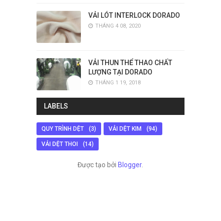
VẢI LÓT INTERLOCK DORADO
THÁNG 4 08, 2020
VẢI THUN THỂ THAO CHẤT
LƯỢNG TẠI DORADO
THÁNG 1 19, 2018
LABELS
QUY TRÌNH DỆT
(3)
VẢI DỆT KIM
(94)
VẢI DỆT THOI
(14)
Được tạo bởi
Blogger
.