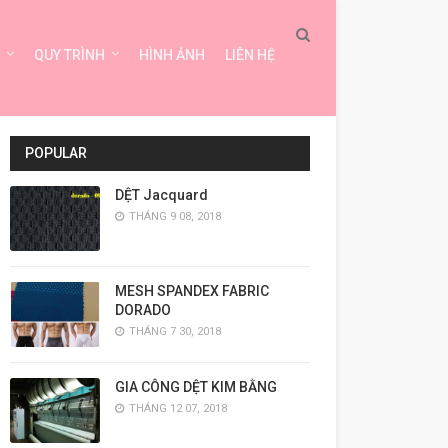
QUY TRÌNH
HÌNH ẢNH
LIÊN HỆ
POPULAR
DỆT Jacquard
THÁNG 9 08, 2018
MESH SPANDEX FABRIC
DORADO
THÁNG 7 30, 2018
GIA CÔNG DỆT KIM BẰNG
THÁNG 12 07, 2018