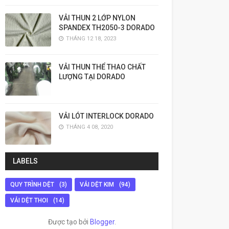
VẢI THUN 2 LỚP NYLON
SPANDEX TH2050-3 DORADO
THÁNG 12 18, 2023
VẢI THUN THỂ THAO CHẤT
LƯỢNG TẠI DORADO
VẢI LÓT INTERLOCK DORADO
THÁNG 4 08, 2020
LABELS
QUY TRÌNH DỆT
(3)
VẢI DỆT KIM
(94)
VẢI DỆT THOI
(14)
Được tạo bởi
Blogger
.