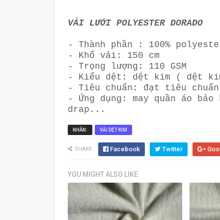
VẢI LƯỚI POLYESTER DORADO
- Thành phần : 100% polyeste
- Khổ vải: 150 cm
- Trọng lượng: 110 GSM
- Kiểu dệt: dệt kim ( dệt ki
- Tiêu chuẩn: đạt tiêu chuẩn
- Ứng dụng: may quần áo bảo 
drap...
NHÃN:
VẢI DỆT KIM
Facebook
Twitter
Goo
SHARE:
YOU MIGHT ALSO LIKE