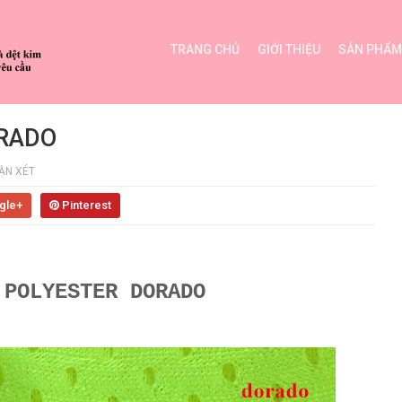
TRANG CHỦ
GIỚI THIỆU
SẢN PHẨM
ORADO
ẬN XÉT
gle+
Pinterest
 POLYESTER DORADO