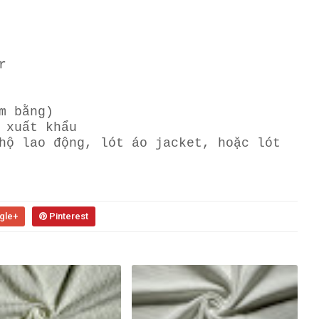
r
m bằng)
 xuất khẩu
hộ lao động, lót áo jacket, hoặc lót
gle+
Pinterest