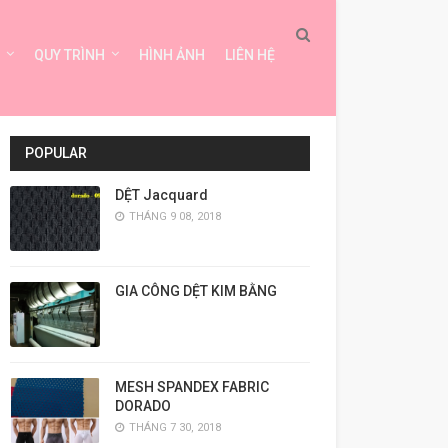
QUY TRÌNH
HÌNH ẢNH
LIÊN HỆ
POPULAR
DỆT Jacquard
THÁNG 9 08, 2018
GIA CÔNG DỆT KIM BẰNG
MESH SPANDEX FABRIC
DORADO
THÁNG 7 30, 2018