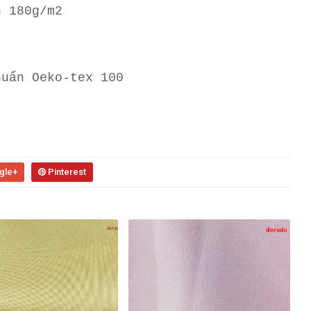
n 180g/m2
huẩn Oeko-tex 100
gle+
Pinterest