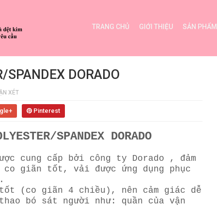
TRANG CHỦ
GIỚI THIỆU
SẢN PHẨM
ER/SPANDEX DORADO
ẬN XÉT
gle+
Pinterest
OLYESTER/SPANDEX DORADO
ược cung cấp bởi công ty Dorado , đảm
 co giãn tốt, vải được ứng dụng phục
p.
tốt (co giãn 4 chiều), nên cảm giác dễ
thao bó sát người như: quần của vận