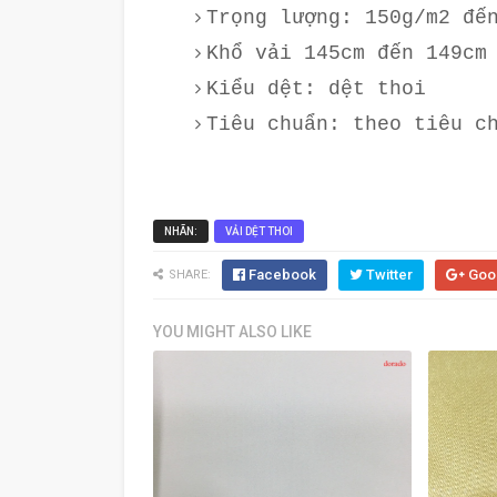
Trọng lượng: 150g/m2 đế
Khổ vải 145cm đến 149cm
Kiểu dệt: dệt thoi
Tiêu chuẩn: theo tiêu c
NHÃN:
VẢI DỆT THOI
Facebook
Twitter
Goo
SHARE:
YOU MIGHT ALSO LIKE