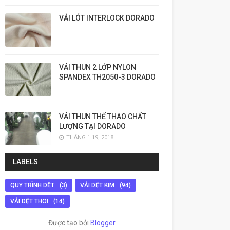
VẢI LÓT INTERLOCK DORADO
VẢI THUN 2 LỚP NYLON
SPANDEX TH2050-3 DORADO
VẢI THUN THỂ THAO CHẤT
LƯỢNG TẠI DORADO
THÁNG 1 19, 2018
LABELS
QUY TRÌNH DỆT
(3)
VẢI DỆT KIM
(94)
VẢI DỆT THOI
(14)
Được tạo bởi
Blogger
.