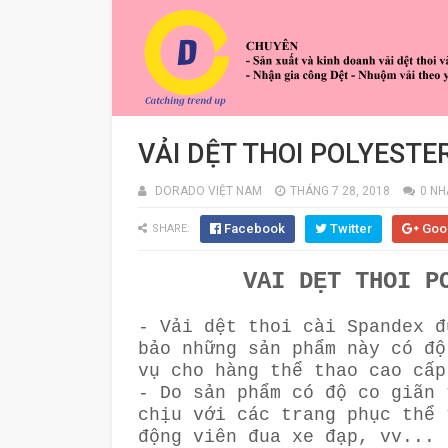
VẢI DỆT THOI POLYEST
DORADO VIỆT NAM
THÁNG 7 28, 2018
0 NH
Facebook
Twitter
Goo
SHARE:
VẢI DỆT THOI P
- Vải dệt thoi cài Spandex đ
bảo những sản phẩm này có độ
vụ cho hàng thể thao cao cấ
- Do sản phẩm có độ co giãn 
chịu với các trang phục thể 
động viên đua xe đạp, vv...