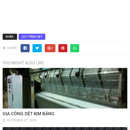
NHÃN:
QUY TRÌNH DỆT
SHARE:
YOU MIGHT ALSO LIKE
GIA CÔNG DỆT KIM BẰNG
DECEMBER 07, 2018