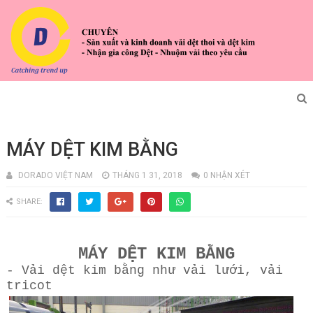
MÁY DỆT KIM BẰNG
DORADO VIỆT NAM
THÁNG 1 31, 2018
0 NHẬN XÉT
SHARE:
MÁY DỆT KIM BẰNG
- Vải dệt kim bằng như vải lưới, vải
tricot